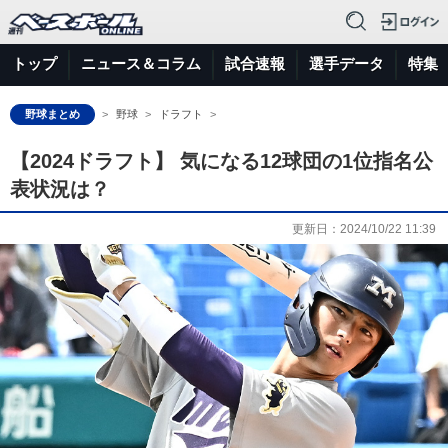
トップ
ニュース＆コラム
試合速報
選手データ
特集
野球まとめ
野球
ドラフト
【2024ドラフト】 気になる12球団の1位指名公
表状況は？
更新日：
2024/10/22 11:39