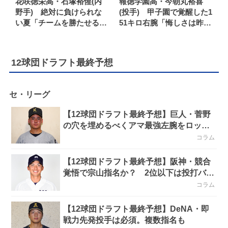
花咲徳栄高・石塚裕惺(内
報徳学園高・今朝丸裕喜
野手) 絶対に負けられな
(投手) 甲子園で覚醒した1
い夏「チームを勝たせる選
51キロ右腕「悔しさは昨年
手になれれば、評価もつい
よりも、今年のほうが何倍
てくる」
もあります」
12球団ドラフト最終予想
セ・リーグ
【12球団ドラフト最終予想】巨人・菅野
の穴を埋めるべくアマ最強左腕をロック
オン
コラム
【12球団ドラフト最終予想】阪神・競合
覚悟で宗山指名か？ 2位以下は投打バラ
ンス重視へ
コラム
【12球団ドラフト最終予想】DeNA・即
戦力先発投手は必須。複数指名も