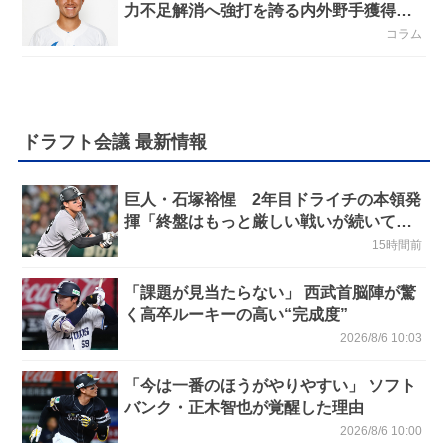
力不足解消へ強打を誇る内外野手獲得は
必須
コラム
ドラフト会議 最新情報
巨人・石塚裕惺 2年目ドライチの本領発
揮「終盤はもっと厳しい戦いが続いてい
く。チームの力になれるように」／後半
15時間前
戦に息巻く！
「課題が見当たらない」 西武首脳陣が驚
く高卒ルーキーの高い“完成度”
2026/8/6 10:03
「今は一番のほうがやりやすい」 ソフト
バンク・正木智也が覚醒した理由
2026/8/6 10:00