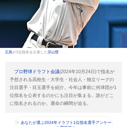
広島
が1位指名を公表した
宗山塁
プロ野球ドラフト会議
(2024年10月24日)で指名が
予想される高校生・大学生・社会人・独立リーグの
注目選手・目玉選手を紹介。今年は事前に何球団が1
位指名を公表するのかにも注目が集まる。誰がどこ
に指名されるのか。運命の瞬間が迫る。
あなたが選ぶ2024年ドラフト1位指名選手アンケー