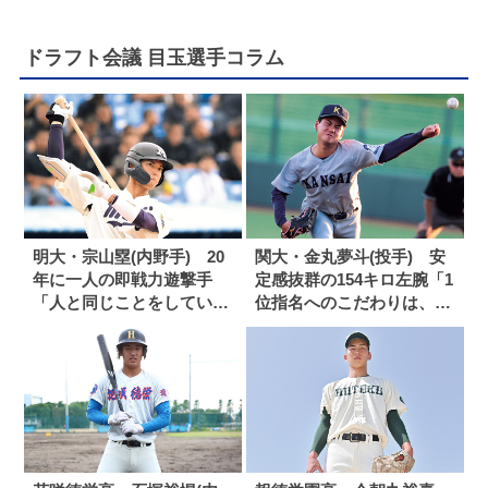
ドラフト会議 目玉選手コラム
明大・宗山塁(内野手) 20
関大・金丸夢斗(投手) 安
年に一人の即戦力遊撃手
定感抜群の154キロ左腕「1
「人と同じことをしていて
位指名へのこだわりは、も
も、違いを出せる選手には
ちろんあります」
なれない」