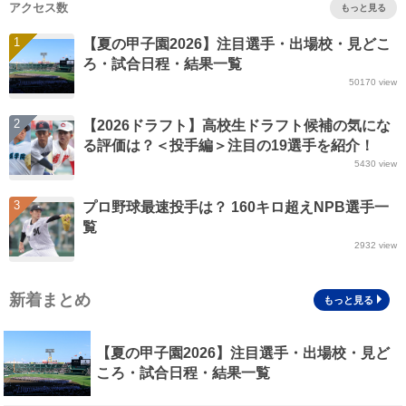
アクセス数
もっと見る
1
【夏の甲子園2026】注目選手・出場校・見どこ
ろ・試合日程・結果一覧
50170
view
2
【2026ドラフト】高校生ドラフト候補の気にな
る評価は？＜投手編＞注目の19選手を紹介！
5430
view
3
プロ野球最速投手は？ 160キロ超えNPB選手一
覧
2932
view
新着まとめ
もっと見る
【夏の甲子園2026】注目選手・出場校・見ど
ころ・試合日程・結果一覧