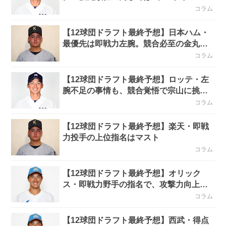
宮”か!?
コラム
【12球団ドラフト最終予想】日本ハム・
最優先は即戦力左腕。競合必至の金丸
か、隠し球か
コラム
【12球団ドラフト最終予想】ロッテ・左
腕不足の事情も、競合覚悟で宗山に挑戦
か
コラム
【12球団ドラフト最終予想】楽天・即戦
力投手の上位指名はマスト
コラム
【12球団ドラフト最終予想】オリック
ス・即戦力野手の指名で、攻撃力向上に
手を打つか!?
コラム
【12球団ドラフト最終予想】西武・得点