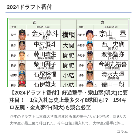
2024ドラフト番付
【2024ドラフト番付】好遊撃手・宗山塁(明大)に要
注目！ 1位入札は史上最多タイ8球団も!? 154キ
ロ左腕・金丸夢斗(関大)も競合必至
昨年のドラフトは東都大学野球連盟所属の投手7人が1位指名、計9人の
大学生が最上位で呼ばれた。今年は第1回入札で、大学生2選手に評価
が二分しそうだ。20年に一人の...
コラム